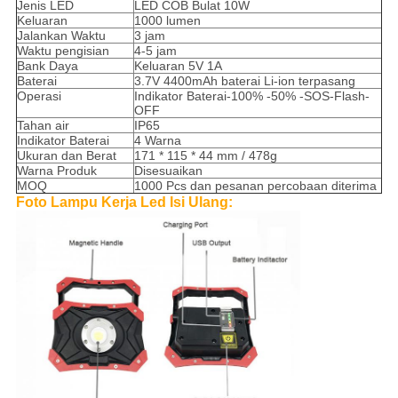
Jenis LED
LED COB Bulat 10W
Keluaran
1000 lumen
Jalankan Waktu
3 jam
Waktu pengisian
4-5 jam
Bank Daya
Keluaran 5V 1A
Baterai
3.7V 4400mAh baterai Li-ion terpasang
Operasi
Indikator Baterai-100% -50% -SOS-Flash-
OFF
Tahan air
IP65
Indikator Baterai
4 Warna
Ukuran dan Berat
171 * 115 * 44 mm / 478g
Warna Produk
Disesuaikan
MOQ
1000 Pcs dan pesanan percobaan diterima
Foto Lampu Kerja Led Isi Ulang: