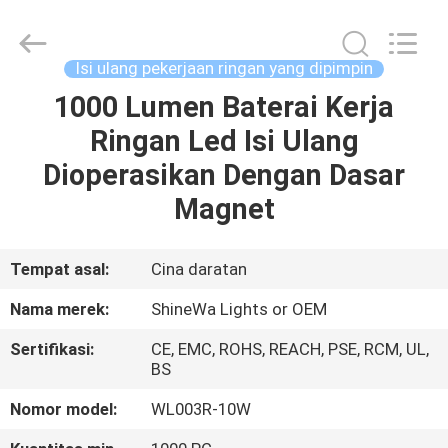
2026
Weifang
ShineWa
International
Trade
Isi ulang pekerjaan ringan yang dipimpin
Co.,
Ltd..
All
1000 Lumen Baterai Kerja
RUMAH
Rights
Reserved.
Ringan Led Isi Ulang
PRODUK
Dioperasikan Dengan Dasar
Magnet
VIDEO
Tempat asal:
Cina daratan
TENTANG
Nama merek:
ShineWa Lights or OEM
KAMI
Sertifikasi:
CE, EMC, ROHS, REACH, PSE, RCM, UL,
BS
TUR
Nomor model:
WL003R-10W
PABRIK