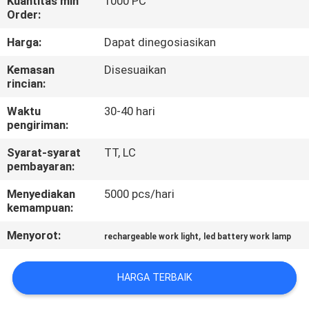
Kuantitas min
1000 PC
Order:
KONTROL
Harga:
Dapat dinegosiasikan
KUALITAS
Kemasan
Disesuaikan
rincian:
HUBUNGI
Waktu
30-40 hari
KAMI
pengiriman:
Syarat-syarat
TT, LC
BERITA
pembayaran:
Menyediakan
5000 pcs/hari
KASUS-
kemampuan:
KASUS
Menyorot:
,
rechargeable work light
led battery work lamp
PETA
HARGA TERBAIK
SITUS