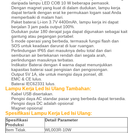
daripada lampu LED COB 10 W beberapa pemasok.
Dengan magnet yang kuat di dalam dudukan, lampu kerja
dapat tertarik dengan erat ke permukaan logam saat Anda
memperbaiki di malam hari.
Paket baterai Li-ion 3.7V 4400mAh, lampu kerja ini dapat
berjalan 3 jam pada output 100%.
Dudukan putar 180 derajat juga dapat digunakan sebagai kait
gantung atau pegangan portabel.
5 mode operasi yang berbeda, termasuk fungsi flash dan
SOS untuk keadaan darurat di luar ruangan.
Perlindungan IP65 dari masuknya debu total dan dari
semburan air bertekanan rendah dari segala arah,
perlindungan masuknya terbatas.
Indikator Baterai dengan 4 warna dapat menunjukkan
kapasitas baterai saat pengisian dan pengosongan.
Output 5V 1A, ide untuk mengisi daya ponsel, dll.
EMC & CE lulus.
Baterai IEC62331 lulus.
Lampu Kerja Led Isi Ulang
Tambahan:
Kabel USB disertakan.
Pengisi daya AC standar pasar yang berbeda dapat tersedia.
Pengisi daya DC adalah opsional
Magnet opsional
Spesifikasi Lampu Kerja Led Isi Ulang:
Spesifikasi
Detail Parameter
Produksi
Item Tidak.
WL003R-10W