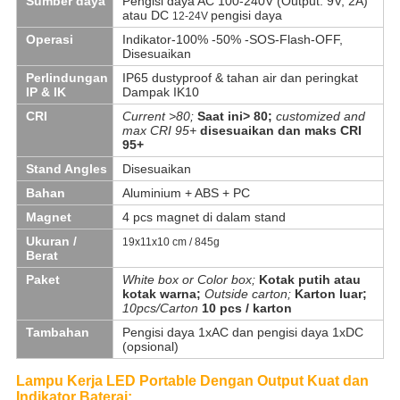
Sumber daya
Pengisi daya AC 100-240V (Output: 9V, 2A)
atau DC
pengisi daya
12-24V
Operasi
Indikator-100% -50% -SOS-Flash-OFF,
Disesuaikan
Perlindungan
IP65 dustyproof & tahan air dan peringkat
IP & IK
Dampak IK10
CRI
Current >80;
Saat ini> 80;
customized and
max CRI 95+
disesuaikan dan maks CRI
95+
Stand Angles
Disesuaikan
Bahan
Aluminium + ABS + PC
Magnet
4 pcs magnet di dalam stand
Ukuran /
19x11x10 cm / 845g
Berat
Paket
White box or Color box;
Kotak putih atau
kotak warna;
Outside carton;
Karton luar;
10pcs/Carton
10 pcs / karton
Tambahan
Pengisi daya 1xAC dan pengisi daya 1xDC
(opsional)
Lampu Kerja LED Portable Dengan Output Kuat dan
Indikator Baterai: