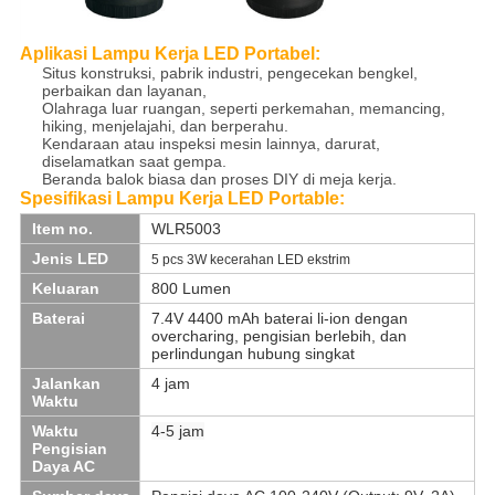
Aplikasi Lampu Kerja LED Portabel:
Situs konstruksi, pabrik industri, pengecekan bengkel,
perbaikan dan layanan,
Olahraga luar ruangan, seperti perkemahan, memancing,
hiking, menjelajahi, dan berperahu.
Kendaraan atau inspeksi mesin lainnya, darurat,
diselamatkan saat gempa.
Beranda balok biasa dan proses DIY di meja kerja.
Spesifikasi Lampu Kerja LED Portable:
Item no.
WLR5003
Jenis LED
5 pcs 3W kecerahan LED ekstrim
Keluaran
800 Lumen
Baterai
7.4V 4400 mAh baterai li-ion dengan
overcharing, pengisian berlebih, dan
perlindungan hubung singkat
Jalankan
4 jam
Waktu
Waktu
4-5 jam
Pengisian
Daya AC