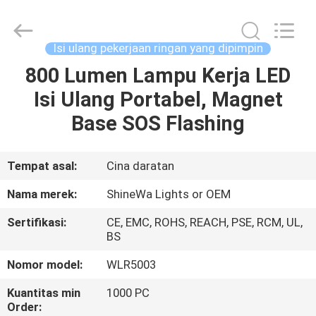
2026
Weifang
ShineWa
International
Trade
Isi ulang pekerjaan ringan yang dipimpin
Co.,
Ltd..
All
800 Lumen Lampu Kerja LED
RUMAH
Rights
Reserved.
Isi Ulang Portabel, Magnet
PRODUK
Base SOS Flashing
VIDEO
Tempat asal:
Cina daratan
Nama merek:
ShineWa Lights or OEM
TENTANG
Sertifikasi:
CE, EMC, ROHS, REACH, PSE, RCM, UL,
KAMI
BS
Nomor model:
WLR5003
TUR
Kuantitas min
1000 PC
PABRIK
Order: