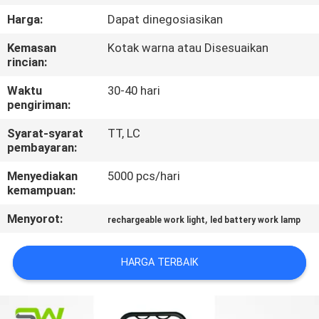
Harga:
Dapat dinegosiasikan
KONTROL
Kemasan
Kotak warna atau Disesuaikan
KUALITAS
rincian:
Waktu
30-40 hari
HUBUNGI
pengiriman:
KAMI
Syarat-syarat
TT, LC
pembayaran:
BERITA
Menyediakan
5000 pcs/hari
kemampuan:
KASUS-
Menyorot:
,
rechargeable work light
led battery work lamp
KASUS
HARGA TERBAIK
PETA
SITUS