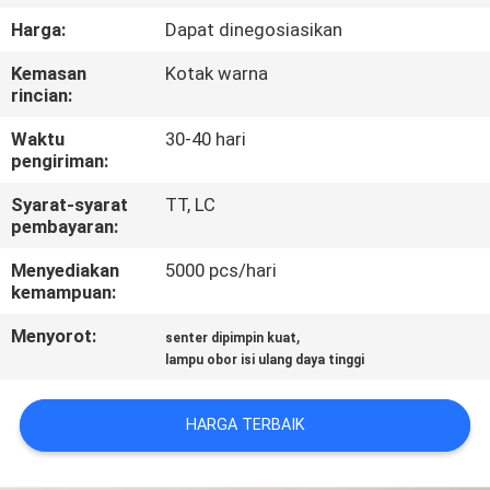
Harga:
Dapat dinegosiasikan
KONTROL
Kemasan
Kotak warna
KUALITAS
rincian:
Waktu
30-40 hari
HUBUNGI
pengiriman:
KAMI
Syarat-syarat
TT, LC
pembayaran:
BERITA
Menyediakan
5000 pcs/hari
kemampuan:
KASUS-
Menyorot:
,
senter dipimpin kuat
lampu obor isi ulang daya tinggi
KASUS
HARGA TERBAIK
PETA
SITUS