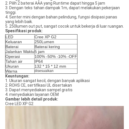
2. Pilih 2 baterai AAA yang Runtime dapat hingga 5 jam
3. Dengan teks tahan dampak 1m, dapat melakukan pekerjaan
tinggi.
4. Senter mini dengan bahan pelindung, fungsi disipasi panas
yang lebih baik.
5. 250lumen out put, sangat cocok untuk bekerja di luar ruangan.
Spesifikasi produk:
LED
Cree XP G2
Keluaran
250Lumen
Baterai
Baterai kering
Jalankan Waktu
5 jam
Operasi
100% -50% -10% -OFF
Tahan air
IP64
Ukuran
132 * 15 * 12 mm
Warna
disesuaikan
Keuntungan:
1. Ukuran sangat kecil, dengan banyak aplikasi
2. ROHS CE, sertifikasi UL disertakan
3. Dapat menyediakan sampel gratis
4. menyediakan layanan OEM
Gambar lebih detail produk:
Cree LED XP G2