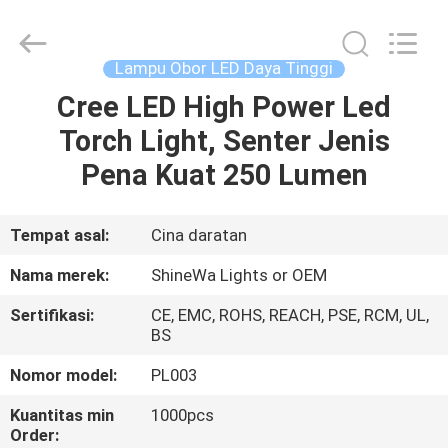
2026
Weifang
ShineWa
International
Trade
Lampu Obor LED Daya Tinggi
Co.,
Ltd..
All
Cree LED High Power Led
RUMAH
Rights
Reserved.
Torch Light, Senter Jenis
PRODUK
Pena Kuat 250 Lumen
VIDEO
Tempat asal:
Cina daratan
Nama merek:
ShineWa Lights or OEM
TENTANG
Sertifikasi:
CE, EMC, ROHS, REACH, PSE, RCM, UL,
KAMI
BS
Nomor model:
PL003
TUR
Kuantitas min
1000pcs
PABRIK
Order: