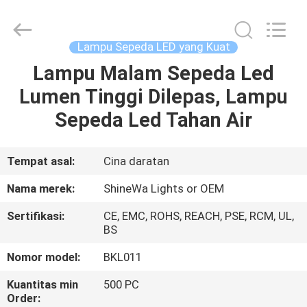
2026
Weifang
ShineWa
International
Trade
Lampu Sepeda LED yang Kuat
Co.,
Ltd..
All
Lampu Malam Sepeda Led
RUMAH
Rights
Reserved.
Lumen Tinggi Dilepas, Lampu
PRODUK
Sepeda Led Tahan Air
VIDEO
Tempat asal:
Cina daratan
Nama merek:
ShineWa Lights or OEM
TENTANG
Sertifikasi:
CE, EMC, ROHS, REACH, PSE, RCM, UL,
KAMI
BS
Nomor model:
BKL011
TUR
Kuantitas min
500 PC
PABRIK
Order: