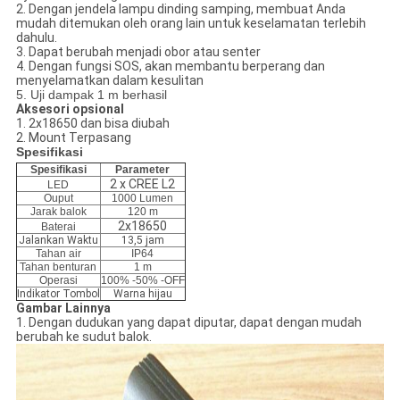
2. Dengan jendela lampu dinding samping, membuat Anda
mudah ditemukan oleh orang lain untuk keselamatan terlebih
dahulu.
3. Dapat berubah menjadi obor atau senter
4. Dengan fungsi SOS, akan membantu berperang dan
menyelamatkan dalam kesulitan
5. Uji dampak 1 m berhasil
Aksesori opsional
1.
2x18650 dan bisa diubah
2. Mount Terpasang
Spesifikasi
Spesifikasi
Parameter
2 x CREE L2
LED
Ouput
1000 Lumen
Jarak balok
120 m
2x18650
Baterai
Jalankan Waktu
13,5 jam
Tahan air
IP64
Tahan benturan
1 m
Operasi
100% -50% -OFF
Indikator Tombol
Warna hijau
Gambar Lainnya
1. Dengan dudukan yang dapat diputar, dapat dengan mudah
berubah ke sudut balok.