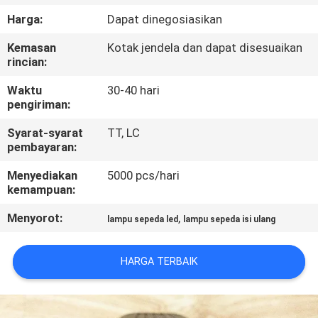
Harga:
Dapat dinegosiasikan
KONTROL
Kemasan
Kotak jendela dan dapat disesuaikan
KUALITAS
rincian:
Waktu
30-40 hari
HUBUNGI
pengiriman:
KAMI
Syarat-syarat
TT, LC
pembayaran:
BERITA
Menyediakan
5000 pcs/hari
kemampuan:
KASUS-
Menyorot:
,
lampu sepeda led
lampu sepeda isi ulang
KASUS
HARGA TERBAIK
PETA
SITUS