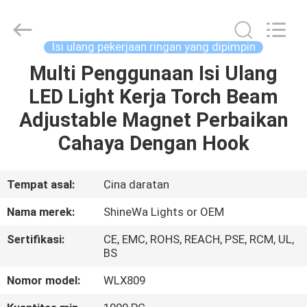
2026
Weifang
ShineWa
International
Trade
Isi ulang pekerjaan ringan yang dipimpin
Co.,
Ltd..
All
Multi Penggunaan Isi Ulang
RUMAH
Rights
Reserved.
LED Light Kerja Torch Beam
PRODUK
Adjustable Magnet Perbaikan
Cahaya Dengan Hook
VIDEO
Tempat asal:
Cina daratan
TENTANG
Nama merek:
ShineWa Lights or OEM
KAMI
Sertifikasi:
CE, EMC, ROHS, REACH, PSE, RCM, UL,
BS
TUR
Nomor model:
WLX809
PABRIK