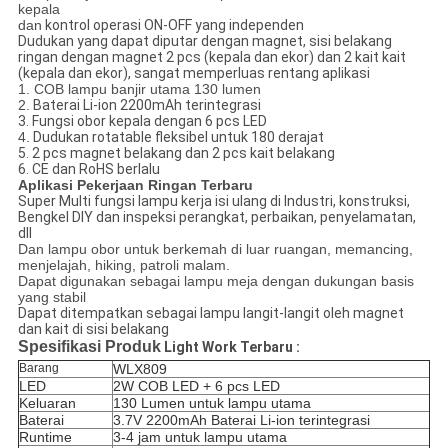
kepala
dan
kontrol operasi ON-OFF yang independen
Dudukan yang dapat diputar dengan magnet, sisi belakang
ringan dengan magnet 2 pcs (kepala dan ekor) dan 2 kait kait
(kepala dan ekor), sangat memperluas rentang aplikasi
1. COB lampu banjir utama 130 lumen
2.
Baterai Li-ion 2200mAh terintegrasi
3. Fungsi obor kepala dengan 6 pcs LED
4.
Dudukan rotatable fleksibel untuk 180 derajat
5. 2 pcs magnet belakang dan 2 pcs kait belakang
6.
CE dan RoHS berlalu
Aplikasi
Pekerjaan Ringan Terbaru
Super Multi fungsi lampu kerja isi ulang
di Industri, konstruksi,
Bengkel DIY dan inspeksi perangkat, perbaikan, penyelamatan,
dll
Dan lampu obor untuk berkemah di luar ruangan, memancing,
menjelajah, hiking, patroli malam.
Dapat digunakan sebagai lampu meja dengan dukungan basis
yang stabil
Dapat ditempatkan sebagai lampu langit-langit oleh magnet
dan kait di sisi belakang
Spesifikasi Produk
Light Work Terbaru
:
Barang
WLX809
LED
2W COB LED + 6 pcs LED
Keluaran
130 Lumen untuk lampu utama
Baterai
3.7V 2200mAh Baterai Li-ion terintegrasi
Runtime
3-4 jam untuk lampu utama