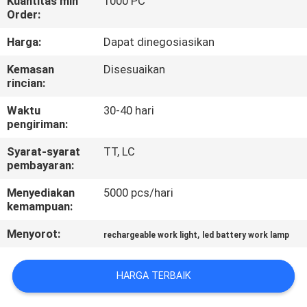
Kuantitas min
1000 PC
Order:
KONTROL
Harga:
Dapat dinegosiasikan
KUALITAS
Kemasan
Disesuaikan
rincian:
HUBUNGI
Waktu
30-40 hari
KAMI
pengiriman:
Syarat-syarat
TT, LC
BERITA
pembayaran:
Menyediakan
5000 pcs/hari
KASUS-
kemampuan:
KASUS
Menyorot:
,
rechargeable work light
led battery work lamp
PETA
HARGA TERBAIK
SITUS