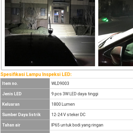
Spesifikasi Lampu Inspeksi LED:
Item no.
WLD9003
Jenis LED
9 pcs 3W LED daya tinggi
Keluaran
1800 Lumen
Sumber Daya listrik
12-24 V steker DC
Tahan air
IP65 untuk bodi yang ringan