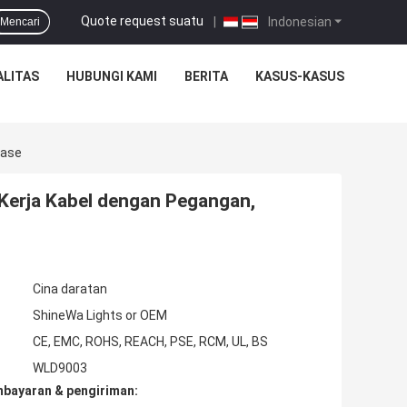
Quote request suatu
|
Indonesian
Mencari
ALITAS
HUBUNGI KAMI
BERITA
KASUS-KASUS
Base
Kerja Kabel dengan Pegangan,
Cina daratan
ShineWa Lights or OEM
CE, EMC, ROHS, REACH, PSE, RCM, UL, BS
WLD9003
mbayaran & pengiriman: