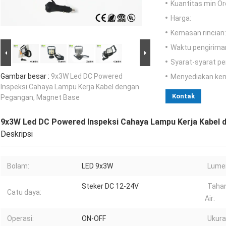
Kuantitas min Or
Harga:
Kemasan rincian:
Waktu pengirima
Syarat-syarat p
Gambar besar :
9x3W Led DC Powered
Menyediakan ke
Inspeksi Cahaya Lampu Kerja Kabel dengan
Kontak
Pegangan, Magnet Base
9x3W Led DC Powered Inspeksi Cahaya Lampu Kerja Kabel
Deskripsi
Bolam:
LED 9x3W
Lume
Steker DC 12-24V
Tahan
Catu daya:
Air:
Operasi:
ON-OFF
Ukura