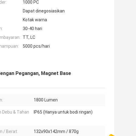
der:
1000 PC
Dapat dinegosiasikan
Kotak warna
n:
30-40 hari
embayaran:
TT, LC
mampuan:
5000 pcs/hari
 dengan Pegangan, Magnet Base
n:
1800 Lumen
 Debu & Tahan
IP65 (Hanya untuk bodi ringan)
n / Berat:
132x90x142mm / 870g