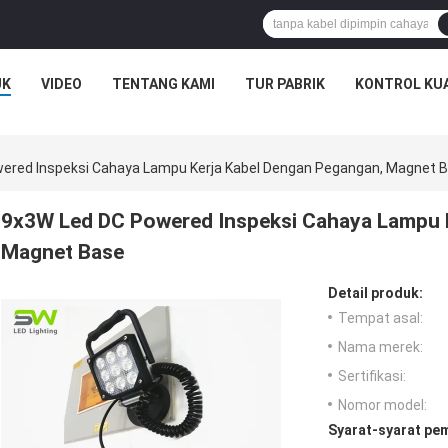
UK
VIDEO
TENTANG KAMI
TUR PABRIK
KONTROL KU
ered Inspeksi Cahaya Lampu Kerja Kabel Dengan Pegangan, Magnet 
9x3W Led DC Powered Inspeksi Cahaya Lampu 
Magnet Base
Detail produk:
Tempat asal:
Nama merek:
Sertifikasi:
Nomor model:
Syarat-syarat pe