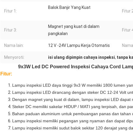
Balok Banjir Yang Kuat
Fitur 1:
Fitur 
Magnet yang kuat di dalam
Fitur 3:
Fitur 
pangkalan
Nama lain:
12 V -24V Lampu Kerja Otomatis
Nama 
Menyoroti:
isi ulang dipimpin cahaya inspeksi
,
tanpa ka
9x3W Led DC Powered Inspeksi Cahaya Cord Lamp
Fitur:
Lampu inspeksi LED daya tinggi 9x3 W memiliki 1800 lumen yan
Lampu inspeksi LED dirancang dengan steker DC 12-24 Volt unt
Dengan magnet yang kuat di dalam, lampu inspeksi LED dapa
Steker DC memiliki sakelar HIDUP / MATI yang terpisah, dan pa
Bahan paduan aluminium untuk pembuangan panas dan tahan deb
Lampu inspeksi memiliki pegangan yang nyaman dan dapat dipu
Lampu inspeksi memiliki sudut balok sekitar 120 derajat yang d