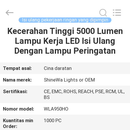
2026
Weifang
ShineWa
International
Trade
Isi ulang pekerjaan ringan yang dipimpin
Co.,
Ltd..
All
Kecerahan Tinggi 5000 Lumen
RUMAH
Rights
Reserved.
Lampu Kerja LED Isi Ulang
PRODUK
Dengan Lampu Peringatan
VIDEO
Tempat asal:
Cina daratan
Nama merek:
ShineWa Lights or OEM
TENTANG
Sertifikasi:
CE, EMC, ROHS, REACH, PSE, RCM, UL,
KAMI
BS
Nomor model:
WLA950HO
TUR
Kuantitas min
1000 PC
PABRIK
Order: