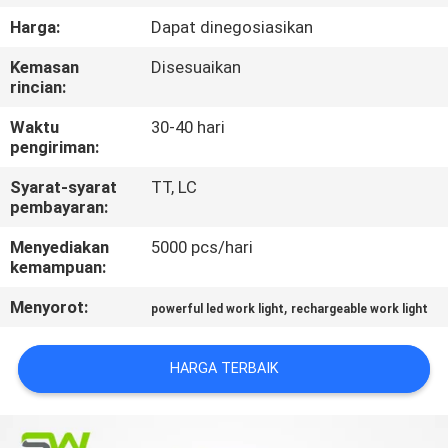
Harga:
Dapat dinegosiasikan
KONTROL
Kemasan
Disesuaikan
KUALITAS
rincian:
Waktu
30-40 hari
HUBUNGI
pengiriman:
KAMI
Syarat-syarat
TT, LC
pembayaran:
BERITA
Menyediakan
5000 pcs/hari
kemampuan:
KASUS-
Menyorot:
,
powerful led work light
rechargeable work light
KASUS
HARGA TERBAIK
PETA
SITUS