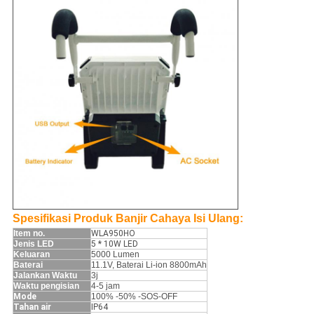
Spesifikasi Produk Banjir Cahaya Isi Ulang:
Item no.
WLA950HO
Jenis LED
5 * 10W LED
Keluaran
5000 Lumen
Baterai
11.1V, Baterai Li-ion 8800mAh
Jalankan Waktu
3j
Waktu pengisian
4-5 jam
Mode
100% -50% -SOS-OFF
Tahan air
IP64