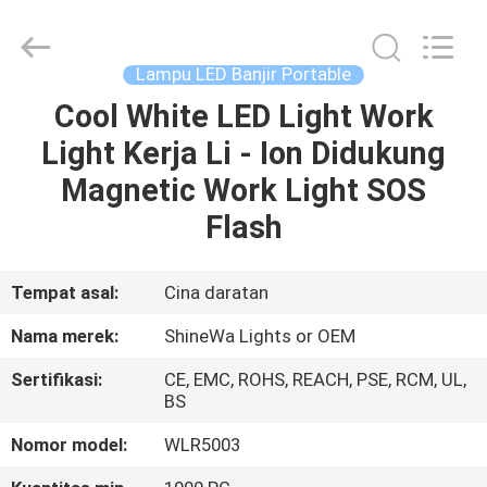
2026
Weifang
ShineWa
International
Trade
Lampu LED Banjir Portable
Co.,
Ltd..
All
Cool White LED Light Work
RUMAH
Rights
Reserved.
Light Kerja Li - Ion Didukung
PRODUK
Magnetic Work Light SOS
Flash
VIDEO
Tempat asal:
Cina daratan
TENTANG
Nama merek:
ShineWa Lights or OEM
KAMI
Sertifikasi:
CE, EMC, ROHS, REACH, PSE, RCM, UL,
BS
TUR
Nomor model:
WLR5003
PABRIK