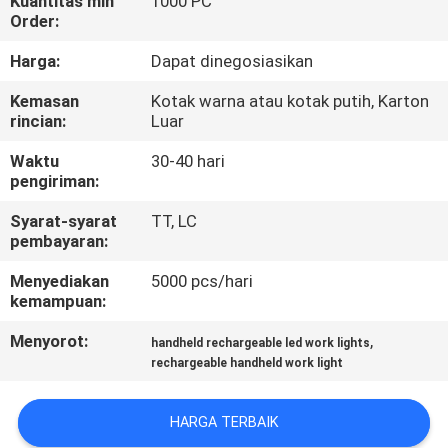
Kuantitas min
1000 PC
Order:
KONTROL
Harga:
Dapat dinegosiasikan
KUALITAS
Kemasan
Kotak warna atau kotak putih, Karton
rincian:
Luar
HUBUNGI
Waktu
30-40 hari
KAMI
pengiriman:
Syarat-syarat
TT, LC
BERITA
pembayaran:
Menyediakan
5000 pcs/hari
KASUS-
kemampuan:
KASUS
Menyorot:
,
handheld rechargeable led work lights
rechargeable handheld work light
PETA
HARGA TERBAIK
SITUS