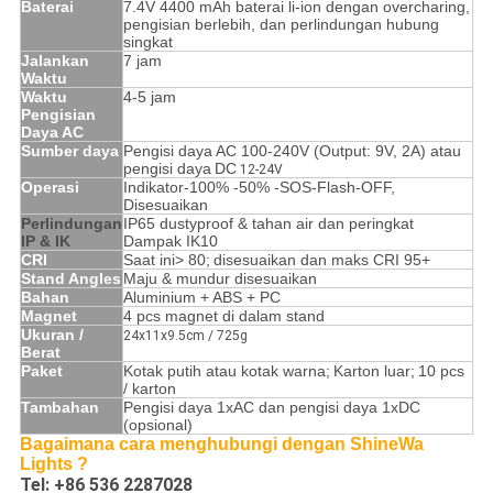
Baterai
7.4V 4400 mAh baterai li-ion dengan overcharing,
pengisian berlebih, dan perlindungan hubung
singkat
Jalankan
7 jam
Waktu
Waktu
4-5 jam
Pengisian
Daya AC
Sumber daya
Pengisi daya AC 100-240V (Output: 9V, 2A) atau
pengisi daya
DC
12-24V
Operasi
Indikator-100% -50% -SOS-Flash-OFF,
Disesuaikan
Perlindungan
IP65 dustyproof & tahan air dan peringkat
IP & IK
Dampak IK10
CRI
Saat ini> 80;
disesuaikan dan maks CRI 95+
Stand Angles
Maju & mundur disesuaikan
Bahan
Aluminium + ABS + PC
Magnet
4 pcs magnet di dalam stand
Ukuran /
24x11x9.5cm / 725g
Berat
Paket
Kotak putih atau kotak warna;
Karton luar;
10 pcs
/ karton
Tambahan
Pengisi daya 1xAC dan pengisi daya 1xDC
(opsional)
Bagaimana cara menghubungi dengan
ShineWa
Lights
?
Tel: +86 536 2287028