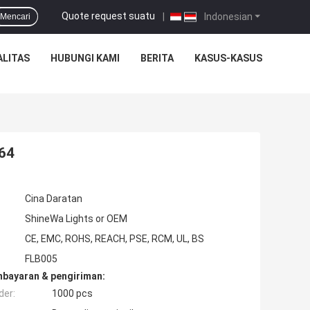
Quote request suatu
|
Indonesian
Mencari
ALITAS
HUBUNGI KAMI
BERITA
KASUS-KASUS
P64
Cina Daratan
ShineWa Lights or OEM
CE, EMC, ROHS, REACH, PSE, RCM, UL, BS
FLB005
mbayaran & pengiriman:
der:
1000 pcs