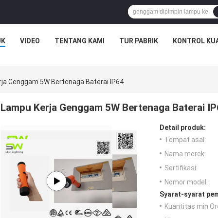
UK
VIDEO
TENTANG KAMI
TUR PABRIK
KONTROL KU
ja Genggam 5W Bertenaga Baterai IP64
Lampu Kerja Genggam 5W Bertenaga Baterai I
Detail produk:
Tempat asal:
Nama merek:
Sertifikasi:
Nomor model:
Syarat-syarat pe
Kuantitas min Or