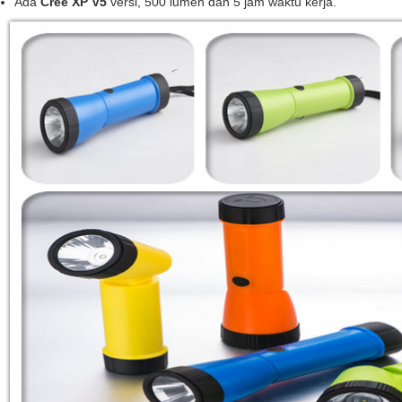
Ada
Cree XP V5
versi, 500 lumen dan 5 jam waktu kerja.