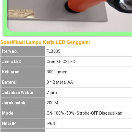
Spesifikasi Lampu Kerja LED Genggam:
Item no.
FLB005
Jenis LED
Cree XP G2 LED
Keluaran
300 Lumen
Baterai
3 * Baterai AA
Jalankan Waktu
7 jam
Jarak balok
200 M
Mode
ON-100% -50% -Strobe-OFF, Disesuaikan
Nilai IP
IP64