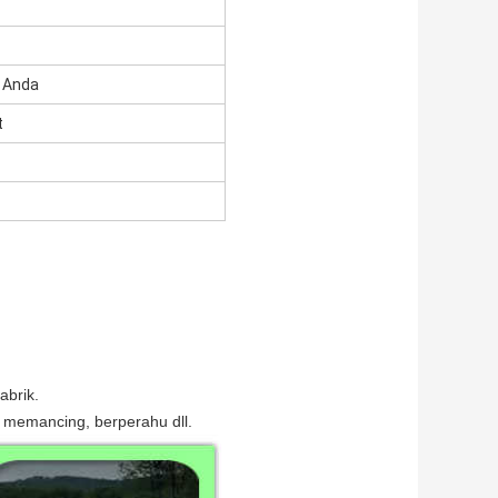
 Anda
t
abrik.
, memancing, berperahu dll.