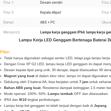
Fitur 1:
Desain sendiri
Fitur 
Fitur 3:
Kepala dilipat
Fitur 
Bahan:
ABS + PC
Ukura
Menyoroti:
Lampu kerja genggam IP64
,
lampu kerja g
Lampu Kerja LED Genggam Bertenaga Baterai 3
Fitur:
Tidak hanya digunakan sebagai senter LED, tetapi juga lampu ker
Dengan Cree XP G2 LED, lampu kerja LED genggam ini dapat men
Desain kepala lipat yang unik, 30 derajat, dapat disesuaikan 90 dera
Magnet yang kuat
di dalam ekor obor, lampu ini dapat digunakan s
Didukung oleh 3 baterai AA, bisa berjalan untuk
7 jam
untuk seharia
Bahan ABS yang kuat
, Resistensi dampak ketinggian 1,5 meter ber
Mode operasi: 100% -50% -
Lampu tembak
-OFF dan disesuaikan.
IP64 dan
IK10
tingkat perlindungan.
Lampu kerja led genggam ini telah terjual dengan baik di
Jepang
.