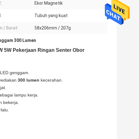
2:
Ekor Magnetik
4:
Tubuh yang kuat
n / Berat:
58x206mm / 207g
enggam 300 Lumen
W 5W Pekerjaan Ringan Senter Obor
ja LED genggam.
yediakan
300 lumen
kecerahan.
jat.
ebagai lampu kerja.
n bekerja.
lalu.