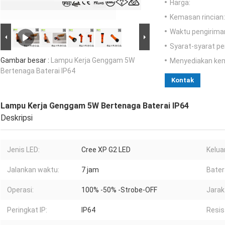
Harga:
Kemasan rincian:
Waktu pengirima
Syarat-syarat p
Gambar besar :
Lampu Kerja Genggam 5W
Menyediakan ke
Bertenaga Baterai IP64
Kontak
Lampu Kerja Genggam 5W Bertenaga Baterai IP64
Deskripsi
Jenis LED:
Cree XP G2 LED
Kelua
Jalankan waktu:
7 jam
Bater
Operasi:
100% -50% -Strobe-OFF
Jarak
Peringkat IP:
IP64
Resis