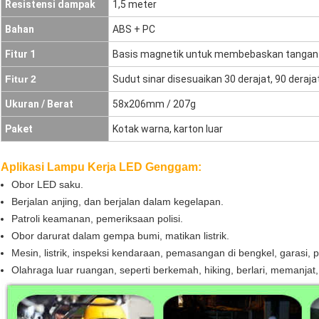
Resistensi dampak
1,5 meter
Bahan
ABS + PC
Fitur 1
Basis magnetik untuk membebaskan tangan
Fitur 2
Sudut sinar disesuaikan 30 derajat, 90 deraja
Ukuran / Berat
58x206mm / 207g
Paket
Kotak warna, karton luar
Aplikasi Lampu Kerja LED Genggam:
Obor LED saku.
Berjalan anjing, dan berjalan dalam kegelapan.
Patroli keamanan, pemeriksaan polisi.
Obor darurat dalam gempa bumi, matikan listrik.
Mesin, listrik, inspeksi kendaraan, pemasangan di bengkel, garasi, p
Olahraga luar ruangan, seperti berkemah, hiking, berlari, memanjat