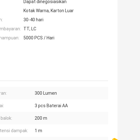
Dapat dinegosiasikan
Kotak Warna, Karton Luar
n:
30-40 hari
embayaran:
TT, LC
mampuan:
5000 PCS / Hari
ran:
300 Lumen
ai:
3 pcs Baterai AA
 balok:
200 m
tensi dampak:
1 m