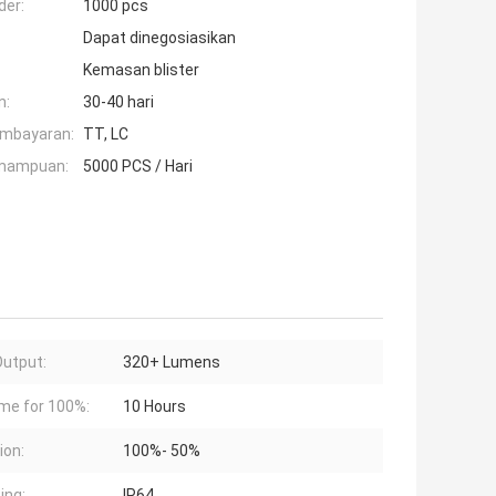
der:
1000 pcs
Dapat dinegosiasikan
Kemasan blister
n:
30-40 hari
embayaran:
TT, LC
mampuan:
5000 PCS / Hari
utput:
320+ Lumens
me for 100%:
10 Hours
ion:
100%- 50%
ing:
IP64