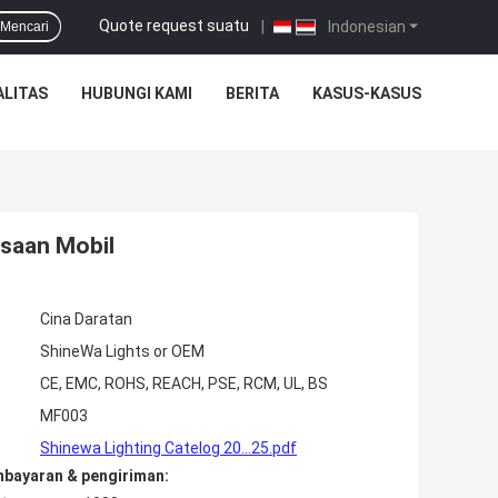
Quote request suatu
|
Indonesian
Mencari
ALITAS
HUBUNGI KAMI
BERITA
KASUS-KASUS
ksaan Mobil
Cina Daratan
ShineWa Lights or OEM
CE, EMC, ROHS, REACH, PSE, RCM, UL, BS
MF003
Shinewa Lighting Catelog 20...25.pdf
mbayaran & pengiriman: