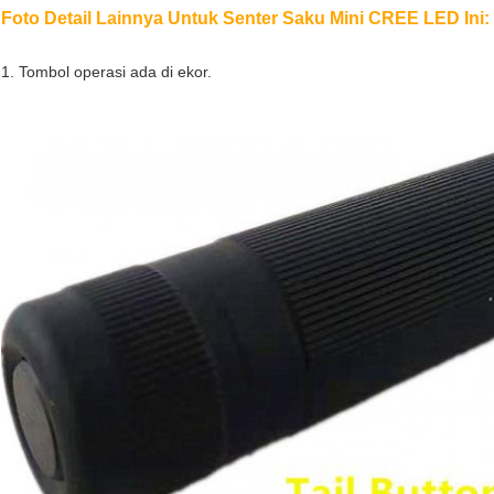
Foto Detail Lainnya Untuk Senter Saku Mini CREE LED Ini:
1. Tombol operasi ada di ekor.