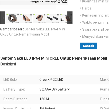
Kuantitas min Or
Harga:
Kemasan rincian:
Waktu pengirima
Gambar besar :
Senter Saku LED IP64 Mini
Syarat-syarat p
CREE Untuk Pemeriksaan Mobil
Menyediakan ke
Kontak
Senter Saku LED IP64 Mini CREE Untuk Pemeriksaan Mobil
Deskripsi
LED Bulb:
Cree XP G2 LED
Max O
Battery Type:
3 x AAA Dry Battery
Runti
Beam Distance:
150 M
Funct
Impact Resistant:
1M Height
IP Rat