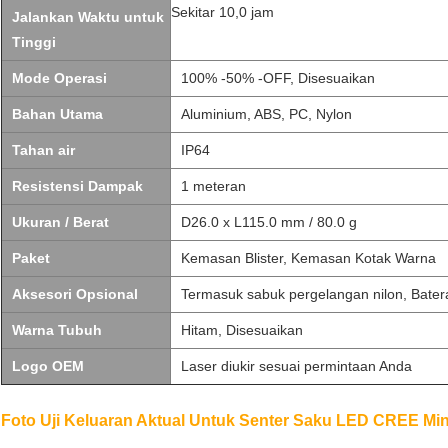
Sekitar 10,0 jam
Jalankan Waktu untuk
Tinggi
Mode Operasi
100% -50% -OFF, Disesuaikan
Bahan Utama
Aluminium, ABS, PC, Nylon
Tahan air
IP64
Resistensi Dampak
1 meteran
Ukuran / Berat
D26.0 x L115.0 mm / 80.0 g
Paket
Kemasan Blister, Kemasan Kotak Warna
Aksesori Opsional
Termasuk sabuk pergelangan nilon, Batera
Warna Tubuh
Hitam, Disesuaikan
Logo OEM
Laser diukir sesuai permintaan Anda
Foto Uji Keluaran Aktual Untuk Senter Saku LED CREE Mini