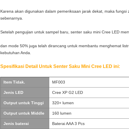
Karena akan digunakan dalam pemeriksaan jarak dekat, maka fungsi zo
sebenarnya.
Setelah pengujian untuk sampel baru, senter saku mini Cree LED memi
dan mode 50% juga telah dirancang untuk membantu menghemat listri
kebutuhan Anda.
Spesifikasi Detail Untuk Senter Saku Mini Cree LED ini:
Item Tidak.
MF003
Jenis LED
Cree XP G2 LED
Output untuk Tinggi
320+ lumen
Output untuk Middle
160 lumen
Jenis baterai
Baterai AAA 3 Pcs