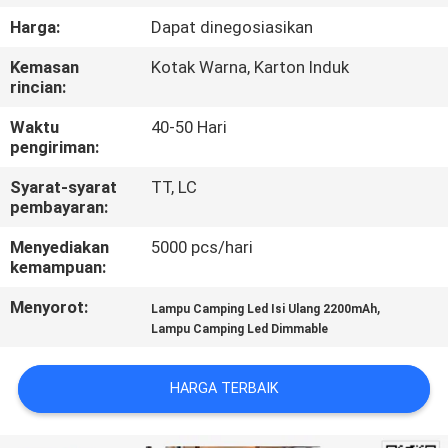
Harga:
Dapat dinegosiasikan
KONTROL
Kemasan
Kotak Warna, Karton Induk
KUALITAS
rincian:
Waktu
40-50 Hari
HUBUNGI
pengiriman:
KAMI
Syarat-syarat
TT, LC
pembayaran:
BERITA
Menyediakan
5000 pcs/hari
kemampuan:
KASUS-
Menyorot:
,
Lampu Camping Led Isi Ulang 2200mAh
Lampu Camping Led Dimmable
KASUS
HARGA TERBAIK
PETA
SITUS