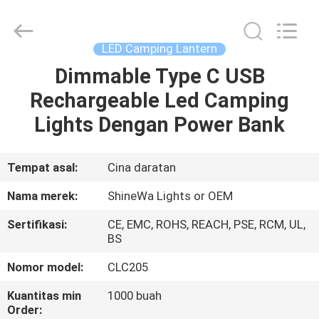
2026
Weifang
ShineWa
International
Trade
LED Camping Lantern
Co.,
Ltd..
All
Dimmable Type C USB
RUMAH
Rights
Reserved.
Rechargeable Led Camping
PRODUK
Lights Dengan Power Bank
VIDEO
Tempat asal:
Cina daratan
Nama merek:
ShineWa Lights or OEM
TENTANG
Sertifikasi:
CE, EMC, ROHS, REACH, PSE, RCM, UL,
KAMI
BS
Nomor model:
CLC205
TUR
Kuantitas min
1000 buah
PABRIK
Order: