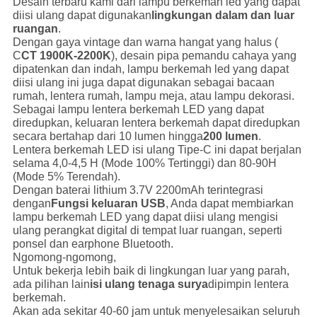
Desain terbaru kami dari lampu berkemah led yang dapat
diisi ulang dapat digunakan
lingkungan dalam dan luar
ruangan
.
Dengan gaya vintage dan warna hangat yang halus (
C
CT 1900K-2200K
), desain pipa pemandu cahaya yang
dipatenkan dan indah, lampu berkemah led yang dapat
diisi ulang ini juga dapat digunakan sebagai bacaan
rumah, lentera rumah, lampu meja, atau lampu dekorasi.
Sebagai lampu lentera berkemah LED yang dapat
diredupkan, keluaran lentera berkemah dapat diredupkan
secara bertahap dari 10 lumen hingga
200 lumen
.
Lentera berkemah LED isi ulang Tipe-C ini dapat berjalan
selama 4,0-4,5 H (Mode 100% Tertinggi) dan 80-90H
(Mode 5% Terendah).
Dengan baterai lithium 3.7V 2200mAh terintegrasi
dengan
Fungsi keluaran USB
, Anda dapat membiarkan
lampu berkemah LED yang dapat diisi ulang mengisi
ulang perangkat digital di tempat luar ruangan, seperti
ponsel dan earphone Bluetooth.
Ngomong-ngomong,
Untuk bekerja lebih baik di lingkungan luar yang parah,
ada pilihan lain
isi ulang tenaga surya
dipimpin lentera
berkemah.
Akan ada sekitar 40-60 jam untuk menyelesaikan seluruh