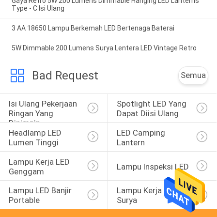
Gaya Retro 5W 200 Lumens Dimmable Hanging LED Lanterns
Type - C Isi Ulang
3 AA 18650 Lampu Berkemah LED Bertenaga Baterai
5W Dimmable 200 Lumens Surya Lentera LED Vintage Retro
Bad Request
Semua
Isi Ulang Pekerjaan 
Spotlight LED Yang 
Ringan Yang 
Dapat Diisi Ulang
Dipimpin
Headlamp LED 
LED Camping 
Lumen Tinggi
Lantern
Lampu Kerja LED 
Lampu Inspeksi LED
Genggam
Lampu LED Banjir 
Lampu Kerja LED 
Portable
Surya