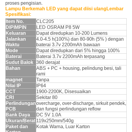
proses pengisian.
Lampu Berkemah LED yang dapat diisi ulang
Lembar
Spesifikasi:
Item No.
CLC205
DIPIMPIN
LED OSRAM P8 5W
Keluaran
Dapat diredupkan 10-200 Lumens
Jalankan
4.0-4.5 h(100%) dan 80-90h (5% ) dengan
Waktu
baterai 3.7v 2200mAh bawaan
Mode
Dapat diredupkan dari 5% hingga 100%
Baterai
Baterai 3.7v 2200mAh terpasang
Sudut Balok
360 derajat
Bahan
ABS + PC + housing, pelindung besi, tali
rami
magnet
Tanpa
Nilai IP
IP64
CCT
1900-2200K, Disesuaikan
CRI
Sekitar 80
Perlindungan
overcharge, over-discharge, sirkuit pendek,
PCB
dan fungsi perlindungan reflow
Bank Daya
DC 5V 1.0A
Ukuran/Berat
119x250mm/540g
Paket dan
Kotak Warna, Luar Karton